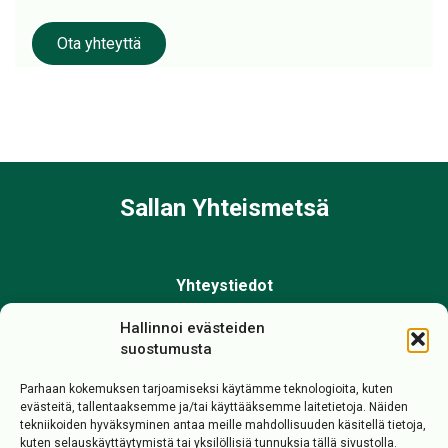
Ota yhteyttä
Sallan Yhteismetsä
Yhteystiedot
Sallan yhteismetsä
Hallinnoi evästeiden
Kuusamontie 25, 98900 SALLA
suostumusta
040-676 5600 tai 040-652 5999
Parhaan kokemuksen tarjoamiseksi käytämme teknologioita, kuten
marjaana.korpela@sallanyhteismetsa.fi
evästeitä, tallentaaksemme ja/tai käyttääksemme laitetietoja. Näiden
tekniikoiden hyväksyminen antaa meille mahdollisuuden käsitellä tietoja,
kuten selauskäyttäytymistä tai yksilöllisiä tunnuksia tällä sivustolla.